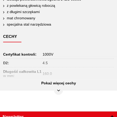
z powlekaną głowicą roboczą
z długimi szczękami
mat chromowany
specjalna stal narzędziowa
CECHY
Certyfikat kontroli:
1000V
D2:
4.5
Długość całkowita L1
160.0
w mm:
Pokaż więcej cechy
Długość opakowania
152
mm:
Jednostka
1
opakowaniowa:
Materiał1:
specjalna stal do narzędzi
Newsletter