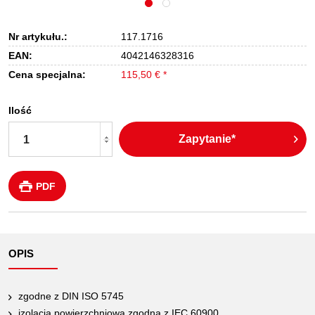
Nr artykułu.:
117.1716
EAN:
4042146328316
Cena specjalna:
115,50 € *
Ilość
Zapytanie*
PDF
OPIS
zgodne z DIN ISO 5745
izolacja powierzchniowa zgodna z IEC 60900