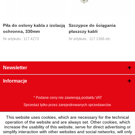
Piła do oslony kabla z izolacją
Szczypce do ściągania
ochronna, 330mm
płaszczy kabli
Nr artykułu.: 117.4273
Nr artykułu.: 117.1366 etc.
Newsletter
Informacje
* Podane ceny nie zawierają podaktu VAT
Sprzedaż tylko przez zarejestrowanych sprzedawców.
This website uses cookies, which are necessary for the technical
operation of the website and are always set. Other cookies, which
increase the usability of this website, serve for direct advertising or
simplify interaction with other websites and social networks, will only