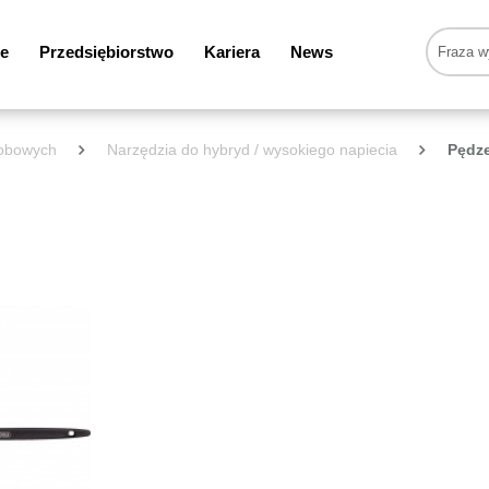
e
Przedsiębiorstwo
Kariera
News
sobowych
Narzędzia do hybryd / wysokiego napiecia
Pędze