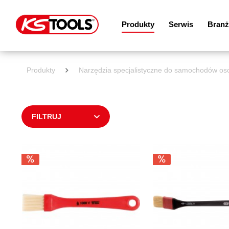
Produkty
Serwis
Branż
Produkty
Narzędzia specjalistyczne do samochodów o
FILTRUJ