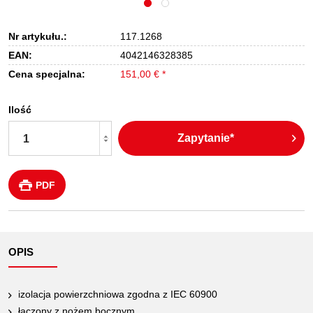
Nr artykułu.:
117.1268
EAN:
4042146328385
Cena specjalna:
151,00 € *
Ilość
Zapytanie*
PDF
OPIS
izolacja powierzchniowa zgodna z IEC 60900
łączony z nożem bocznym