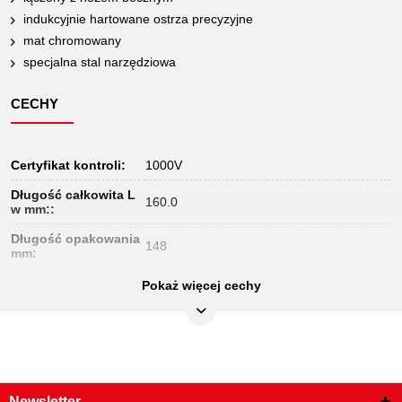
indukcyjnie hartowane ostrza precyzyjne
mat chromowany
specjalna stal narzędziowa
CECHY
Certyfikat kontroli:
1000V
Długość całkowita L
160.0
w mm::
Długość opakowania
148
mm:
Jednostka
Pokaż więcej cechy
1
opakowaniowa:
Materiał1:
specjalna stal do narzędzi
Materiał2:
mat chromowany
Norma:
DIN EN 60900
Newsletter