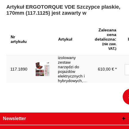
Artykuł ERGOTORQUE VDE Szczypce plaskie,
Materiał1:
specjalna stal do narzędzi
170mm (117.1125) jest zawarty w
Materiał2:
mat chromowany
Norma:
DIN ISO 5745, IEC 60900
Zalecana
cena
Szerokość opakowania
Nr
56
Artykuł
detaliczna:
mm:
artykułu
(nie zaw.
VAT.)
Uchwyt:
uchwyt dwuczesciowy
izolowany
Waga w g:
210
zestaw
narzędzi do
Wysokość głowicy (A1):
9.0
117.1890
610,00 € *
pojazdów
elektrycznych i
Wysokość głowicy (A2):
3.8
hybrydowych,...
Wysokość opakowania
40
mm:
Zwroty nie są
Tak
akceptowane:
dł. częś. L2 w mm:
49.5
Newsletter
izolacja zgodnie z DIN 3120 - ISO
izolacja: