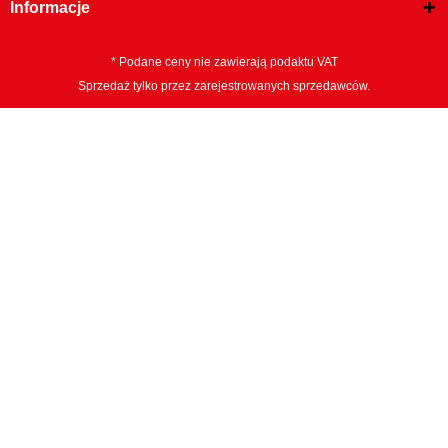
60900
Informacje
narzynek:
nie
* Podane ceny nie zawierają podaktu VAT
Średnica D1:
18.0
Sprzedaż tylko przez zarejestrowanych sprzedawców.