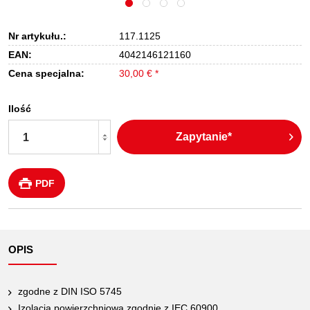
Nr artykułu.:
117.1125
EAN:
4042146121160
Cena specjalna:
30,00 € *
Ilość
Zapytanie*
PDF
OPIS
zgodne z DIN ISO 5745
Izolacja powierzchniowa zgodnie z IEC 60900