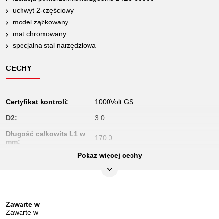
uchwyt 2-częściowy
model ząbkowany
mat chromowany
specjalna stal narzędziowa
CECHY
Certyfikat kontroli:
1000Volt GS
D2:
3.0
Długość całkowita L1 w
170.0
mm:
Pokaż więcej cechy
Długość opakowania mm:
180
Długość w calach:
6
HRC:
49 +- 3
Zawarte w
Jednostka
1
Zawarte w
opakowaniowa: