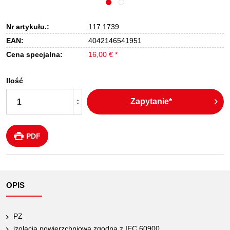
Nr artykułu.:
117.1739
EAN:
4042146541951
Cena specjalna:
16,00 € *
Ilość
Zapytanie*
PDF
OPIS
PZ
izolacja powierzchniowa zgodna z IEC 60900