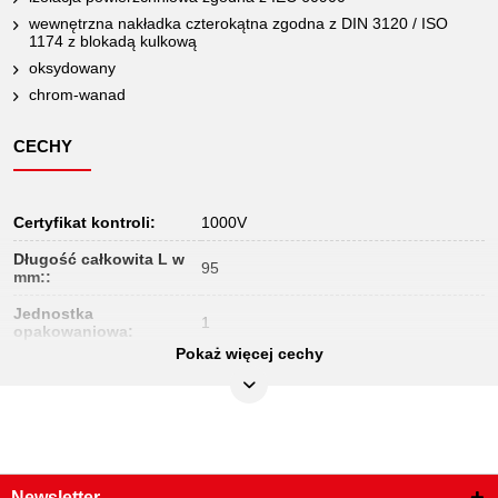
wewnętrzna nakładka czterokątna zgodna z DIN 3120 / ISO
1174 z blokadą kulkową
oksydowany
chrom-wanad
CECHY
Certyfikat kontroli:
1000V
Długość całkowita L w
95
mm::
Jednostka
1
opakowaniowa:
Pokaż więcej cechy
Końcówka czworokątna
3/8"
w calach:
Materiał1:
Delikatny chrom wanad stal
Materiał2:
oksydowany
Norma:
DIN 3120, ISO 1174, IEC 60900
Newsletter