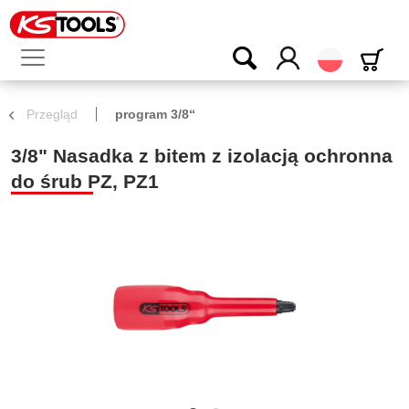
Polski
Przegląd
program 3/8“
3/8" Nasadka z bitem z izolacją ochronna
do śrub PZ, PZ1