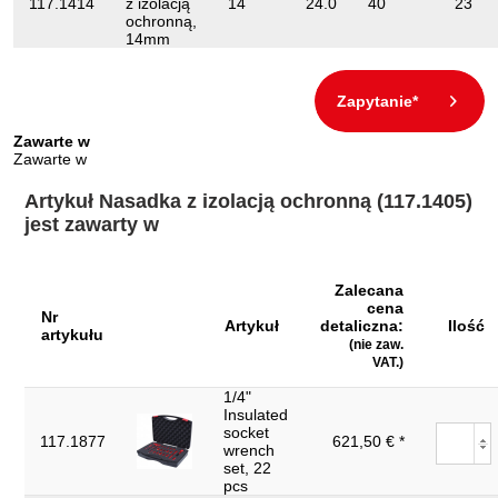
117.1414
z izolacją
14
24.0
40
23
ochronną,
14mm
Zapytanie*
Zawarte w
Zawarte w
Artykuł Nasadka z izolacją ochronną (117.1405)
jest zawarty w
Zalecana
cena
Nr
Artykuł
detaliczna:
Ilość
artykułu
(nie zaw.
VAT.)
1/4"
Insulated
socket
117.1877
621,50 € *
wrench
set, 22
pcs