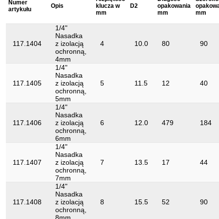
Numer
Opis
klucza w
D2
opakowania
opakowa
artykułu
mm
mm
mm
DIN 7448, DIN 3120, ISO 1174, IEC
Norma:
60900
1/4"
Nasadka
Profil1:
6-kątny
117.1404
z izolacją
4
10.0
80
90
ochronną,
Profil2:
Metryczny
4mm
1/4"
Zwroty nie są
Tak
Nasadka
akceptowane:
117.1405
z izolacją
5
11.5
12
40
ochronną,
izolacja zanurzeniowa zgodnie z DIN
izolacja:
5mm
3120 - ISO 60900
1/4"
Nasadka
117.1406
z izolacją
6
12.0
479
184
ochronną,
6mm
1/4"
Nasadka
117.1407
z izolacją
7
13.5
17
44
ochronną,
7mm
1/4"
Nasadka
117.1408
z izolacją
8
15.5
52
90
ochronną,
8mm