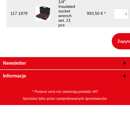
1/4"
Insulated
socket
117.1878
993,50 € *
wrench
set, 21
pcs
Zapyt
Newsletter
Informacje
* Podane ceny nie zawierają podaktu VAT
Sprzedaż tylko przez zarejestrowanych sprzedawców.