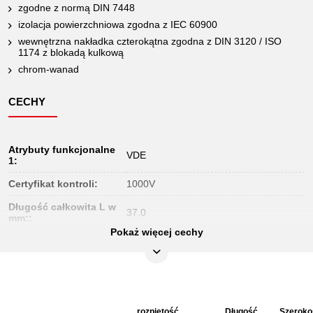
zgodne z normą DIN 7448
izolacja powierzchniowa zgodna z IEC 60900
wewnętrzna nakładka czterokątna zgodna z DIN 3120 / ISO
1174 z blokadą kulkową
chrom-wanad
CECHY
Atrybuty funkcjonalne
VDE
1:
Certyfikat kontroli:
1000V
Długość całkowita L w
37.0
mm::
Pokaż więcej cechy
Jednostka
1
opakowaniowa:
Końcówka czworokątna
1/4"
w calach:
Materiał1:
Delikatny chrom wanad stal
rozpiętość
Długość
Szeroko