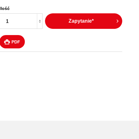
Ilość
Zapytanie*
PDF