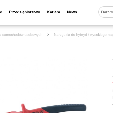
e
Przedsiębiorstwo
Kariera
News
 do samochodów osobowych
Narzędzia do hybryd / wysokiego nap