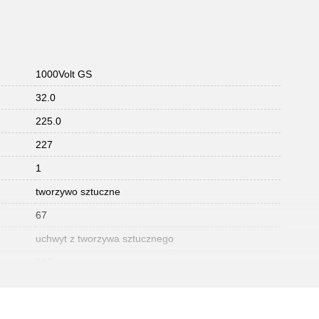
1000Volt GS
32.0
225.0
227
1
tworzywo sztuczne
67
uchwyt z tworzywa sztucznego
140
5.0
28