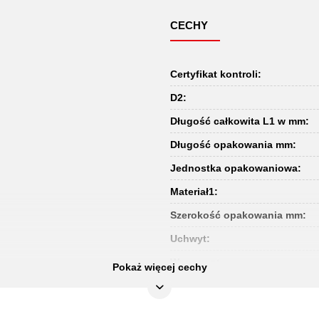
CECHY
Certyfikat kontroli:
D2:
Długość całkowita L1 w mm:
Długość opakowania mm:
Jednostka opakowaniowa:
Materiał1:
Szerokość opakowania mm:
Uchwyt:
Waga w g:
Pokaż więcej cechy
Wysokość gł. (A):
Wysokość opakowania mm: