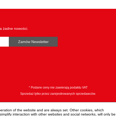
Zwroty nie są akceptowane:
dł. częś. L2 w mm:
długość cięcia S w mm:
wa żadne nowości.
izolacja:
narzynek:
Zamów Newsletter
Średnica D1:
* Podane ceny nie zawierają podaktu VAT
Sprzedaż tylko przez zarejestrowanych sprzedawców.
peration of the website and are always set. Other cookies, which
 simplify interaction with other websites and social networks, will only be