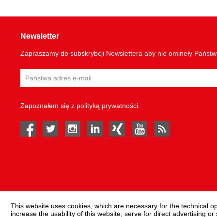
Newsletter
Zapraszamy do subskrybcji Newslettera aby nie omineły Państ
Zapoznałem się z
polityką prywatności
.
facebook
twitter
instagram
linked in
Xing
youtube
rss
This website uses cookies, which are necessary for the technical o
increase the usability of this website, serve for direct advertising or