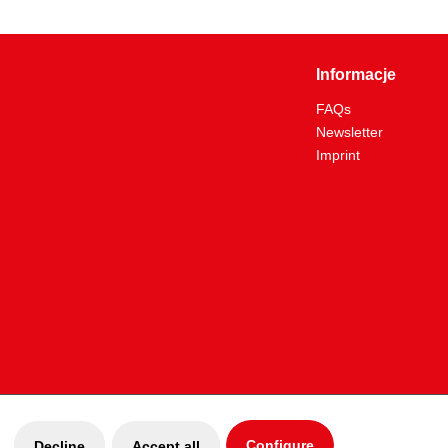
Tak
72.0
Informacje
20,0
FAQs
Izolacja zgodnie z DIN 3120 - ISO 60900
Newsletter
Tak
Imprint
10.0
Configure
Decline
Accept all