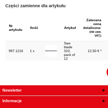
Uchwyt:
uchwyt izolowany zanurzeniowo
Części zamienne dla artykułu
Waga w g:
180
Wysokość
40
Zalecana
opakowania mm:
cena
Nr
Ilość
Artykuł
detaliczna:
Zwroty nie są
artykułu
Tak
(nie zaw.
akceptowane:
VAT.)
dł. częś. L2 w mm:
145.0
Saw
blade
dł. częś. L3 w mm:
100.0
997.1216
1 x
310,
12,50 € *
pack of
izolacja zanurzeniowa zgodnie z DIN 3120
12
izolacja:
- ISO 60900
zapasowy brzeszczot
997.1216
piły:
Newsletter
Informacje