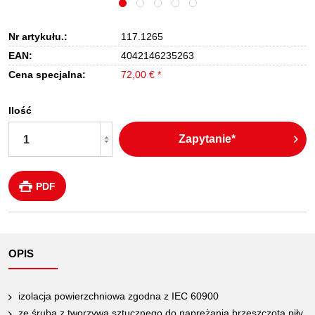
Nr artykułu.:
117.1265
EAN:
4042146235263
Cena specjalna:
72,00 € *
Ilość
Zapytanie*
PDF
OPIS
izolacja powierzchniowa zgodna z IEC 60900
ze śrubą z tworzywa sztucznego do naprężania brzeszczota piły