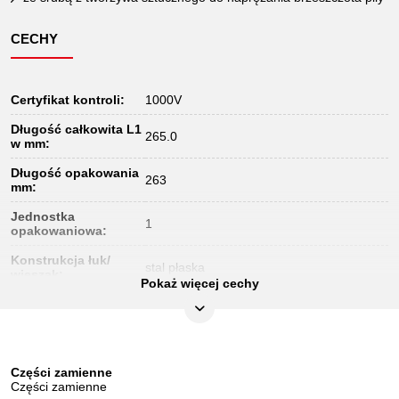
CECHY
Certyfikat kontroli:
1000V
Długość całkowita L1
265.0
w mm:
Długość opakowania
263
mm:
Jednostka
1
opakowaniowa:
Konstrukcja łuk/
stal płaska
wieszak:
Pokaż więcej cechy
Materiał1:
stal
Norma:
IEC 60900
Szerokość
104
Części zamienne
opakowania mm:
Części zamienne