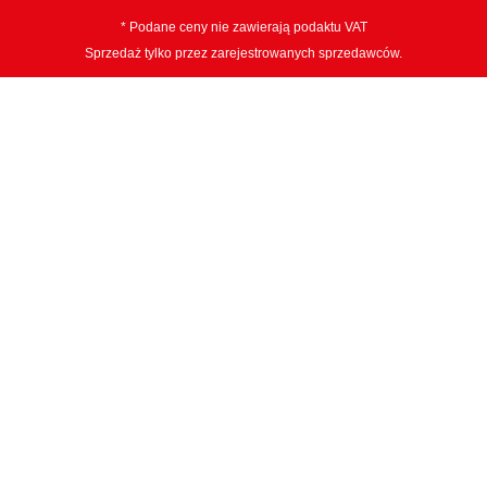
* Podane ceny nie zawierają podaktu VAT
Sprzedaż tylko przez zarejestrowanych sprzedawców.