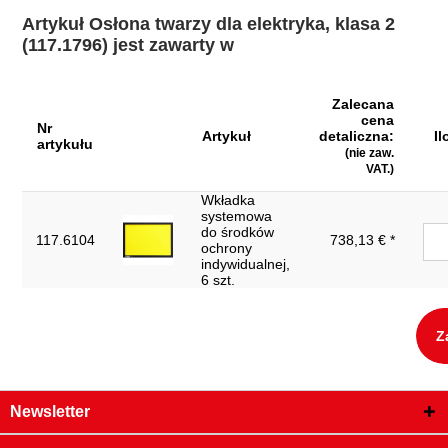
Waga w g:
525
Artykuł Osłona twarzy dla elektryka, klasa 2
(117.1796) jest zawarty w
Wysokość opakowania mm:
260
Zwroty nie są akceptowane:
Tak
Zalecana
niepożądany łuk elektryczny:
Klasa 2
cena
Nr
Artykuł
detaliczna:
Il
artykułu
(nie zaw.
VAT.)
Wkładka
systemowa
do środków
117.6104
738,13 € *
ochrony
indywidualnej,
6 szt.
Z
Newsletter