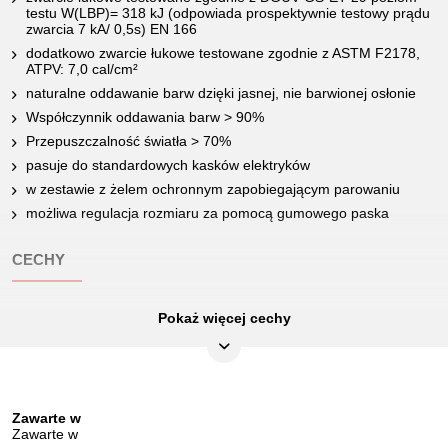
testu W(LBP)= 318 kJ (odpowiada prospektywnie testowy prądu
zwarcia 7 kA/ 0,5s) EN 166
dodatkowo zwarcie łukowe testowane zgodnie z ASTM F2178,
ATPV: 7,0 cal/cm²
naturalne oddawanie barw dzięki jasnej, nie barwionej osłonie
Współczynnik oddawania barw > 90%
Przepuszczalność światła > 70%
pasuje do standardowych kasków elektryków
w zestawie z żelem ochronnym zapobiegającym parowaniu
możliwa regulacja rozmiaru za pomocą gumowego paska
CECHY
Pokaż więcej cechy
Certyfikat kontroli:
1000
Długość opakowania mm:
295
Norma:
DIN EN 166
Zawarte w
Szerokość opakowania mm:
299
Zawarte w