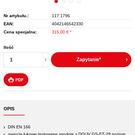
Nr artykułu.:
117.1796
EAN:
4042146542330
Cena specjalna:
315,00 € *
Ilość
Zapytanie*
PDF
OPIS
DIN EN 166
zwarcie łukowe testowane zgodnie z DGUV GS-ET-29 poziom