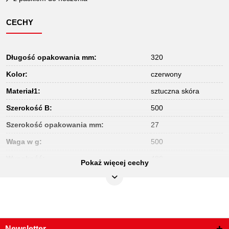
CECHY
Długość opakowania mm:
320
Kolor:
czerwony
Materiał1:
sztuczna skóra
Szerokość B:
500
Szerokość opakowania mm:
27
Waga w g:
500
Wysokość:
480
Pokaż więcej cechy
Wysokość opakowania mm:
280
Newsletter