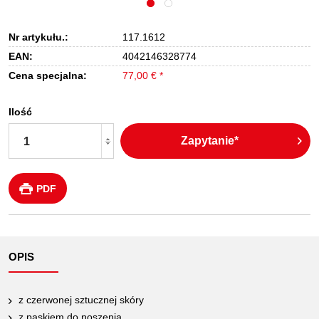
Nr artykułu.:
117.1612
EAN:
4042146328774
Cena specjalna:
77,00 € *
Ilość
Zapytanie*
PDF
OPIS
z czerwonej sztucznej skóry
z paskiem do noszenia