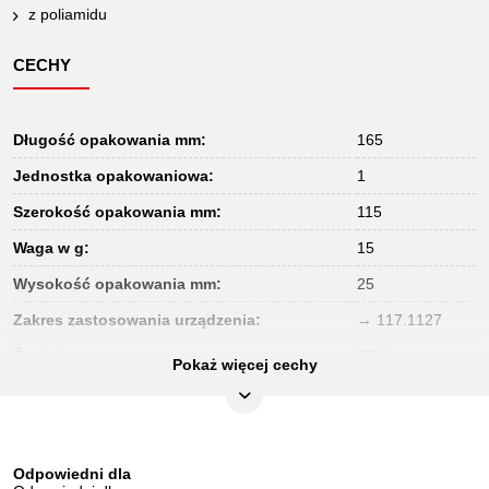
z poliamidu
CECHY
Długość opakowania mm:
165
Jednostka opakowaniowa:
1
Szerokość opakowania mm:
115
Waga w g:
15
Wysokość opakowania mm:
25
Zakres zastosowania urządzenia:
→ 117.1127
Średnica w mm:
35,0
Pokaż więcej cechy
Odpowiedni dla