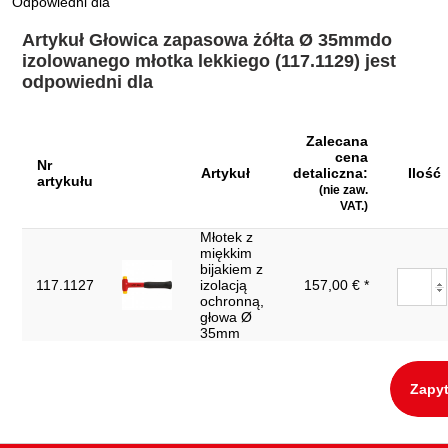
Odpowiedni dla
Artykuł Głowica zapasowa żółta Ø 35mmdo
izolowanego młotka lekkiego (117.1129) jest
odpowiedni dla
Zalecana
cena
Nr
Artykuł
detaliczna:
Ilość
artykułu
(nie zaw.
VAT.)
Młotek z
miękkim
bijakiem z
117.1127
izolacją
157,00 € *
ochronną,
głowa Ø
35mm
Zapyt