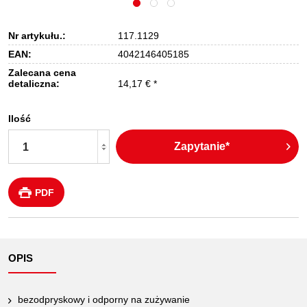
Nr artykułu.:
117.1129
EAN:
4042146405185
Zalecana cena
detaliczna:
14,17 € *
Ilość
Zapytanie*
PDF
OPIS
bezodpryskowy i odporny na zużywanie