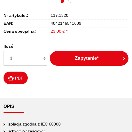
Nr artykułu.:
117.1320
EAN:
4042146541609
Cena specjalna:
23,00 € *
Ilość
Zapytanie*
PDF
OPIS
izolacja zgodna z IEC 60900
uchwyt 2-częściowy