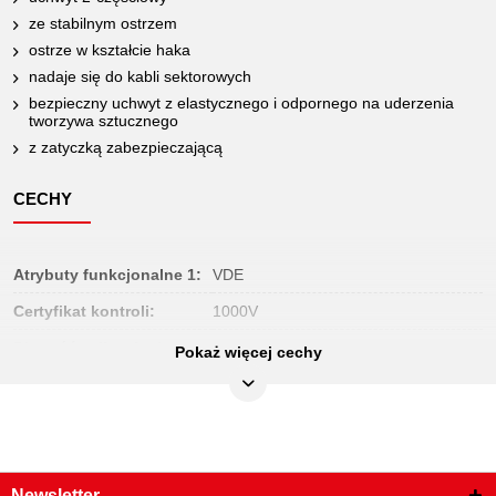
ze stabilnym ostrzem
ostrze w kształcie haka
nadaje się do kabli sektorowych
bezpieczny uchwyt z elastycznego i odpornego na uderzenia
tworzywa sztucznego
z zatyczką zabezpieczającą
CECHY
Atrybuty funkcjonalne 1:
VDE
Certyfikat kontroli:
1000V
Długość całkowita L w
Pokaż więcej cechy
210
mm::
Długość opakowania mm:
255
Forma ostrza:
haczykowaty
Jednostka
1
opakowaniowa:
Newsletter