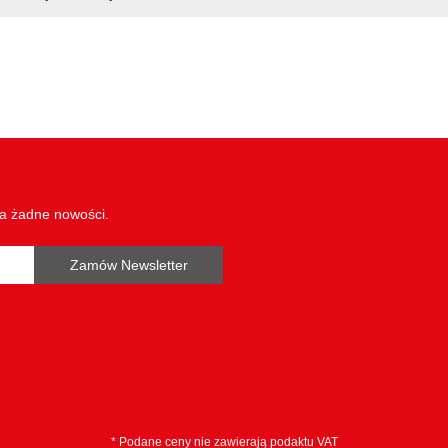
wa żadne nowości.
Zamów Newsletter
* Podane ceny nie zawierają podaktu VAT