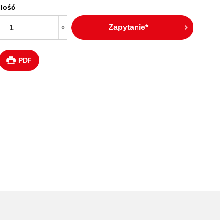
Ilość
Zapytanie*
PDF