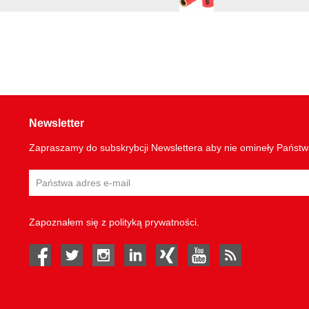
Newsletter
Zapraszamy do subskrybcji Newslettera aby nie omineły Państ
Zapoznałem się z
polityką prywatności
.
facebook
twitter
instagram
linked in
Xing
youtube
rss