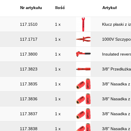
Nr artykułu
Ilość
Artykuł
117.1510
1 x
Klucz płaski z 
117.1717
1 x
1000V Szczypc
117.3800
1 x
Insulated revers
117.3823
1 x
3/8" Przedłużka
117.3835
1 x
3/8" Nasadka z
117.3836
1 x
3/8" Nasadka z
117.3837
1 x
3/8" Nasadka z
117.3838
1 x
3/8" Nasadka z