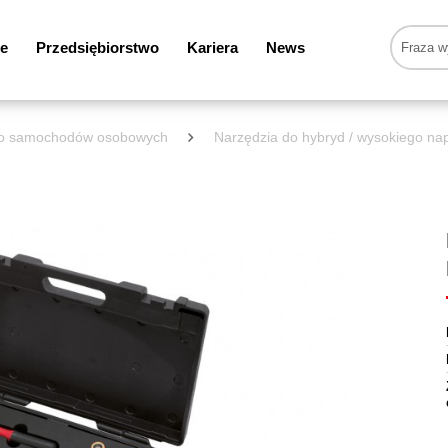
e
Przedsiębiorstwo
Kariera
News
 do samochodów osobowych
Narzędzia do hybryd / wysokiego nap