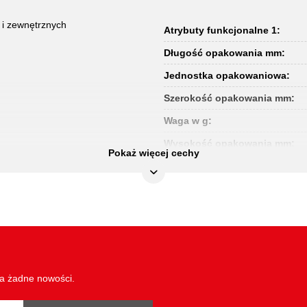
i zewnętrznych
Atrybuty funkcjonalne 1:
Długość opakowania mm:
Jednostka opakowaniowa:
Szerokość opakowania mm:
Waga w g:
Wysokość opakowania mm:
Pokaż więcej cechy
wa żadne nowości.