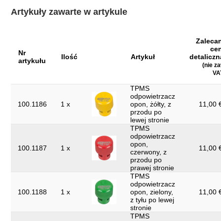
Artykuły zawarte w artykule
Zaleca
ce
Nr
Ilość
Artykuł
detaliczn
artykułu
(nie z
VAT
TPMS
odpowietrzacz
100.1186
1 x
opon, żółty, z
11,00 €
przodu po
lewej stronie
TPMS
odpowietrzacz
opon,
100.1187
1 x
11,00 €
czerwony, z
przodu po
prawej stronie
TPMS
odpowietrzacz
100.1188
1 x
opon, zielony,
11,00 €
z tyłu po lewej
stronie
TPMS