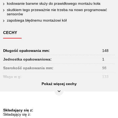
kodowanie barwne służy do prawidłowego montażu koła
skutkiem tego przeważnie nie trzeba na nowo programować
sensorów
zapobiega błędnemu montażowi kół
CECHY
Długość opakowania mm:
148
Jednostka opakowaniowa:
1
Szerokość opakowania mm:
98
Waga w g:
133
Pokaż więcej cechy
Wysokość opakowania mm:
26
części w zestawie:
4
Składający się z:
Składający się z: