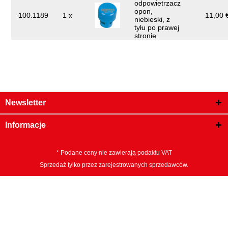
odpowietrzacz
opon,
100.1189
1 x
11,00 €
niebieski, z
tyłu po prawej
stronie
Newsletter
Informacje
* Podane ceny nie zawierają podaktu VAT
Sprzedaż tylko przez zarejestrowanych sprzedawców.