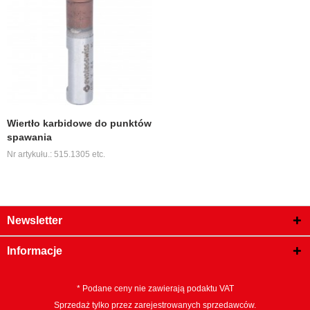
Wiertło karbidowe do punktów
spawania
Nr artykułu.: 515.1305 etc.
Newsletter
Informacje
* Podane ceny nie zawierają podaktu VAT
Sprzedaż tylko przez zarejestrowanych sprzedawców.