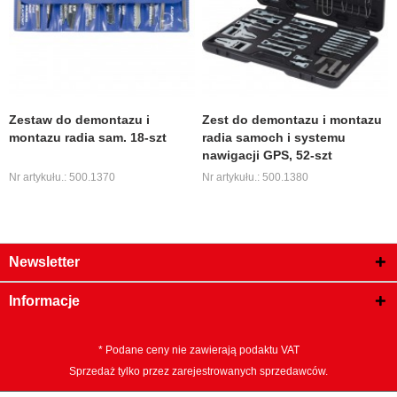
Zestaw do demontazu i
Zest do demontazu i montazu
montazu radia sam. 18-szt
radia samoch i systemu
nawigacji GPS, 52-szt
Nr artykułu.: 500.1370
Nr artykułu.: 500.1380
Newsletter
Informacje
* Podane ceny nie zawierają podaktu VAT
Sprzedaż tylko przez zarejestrowanych sprzedawców.