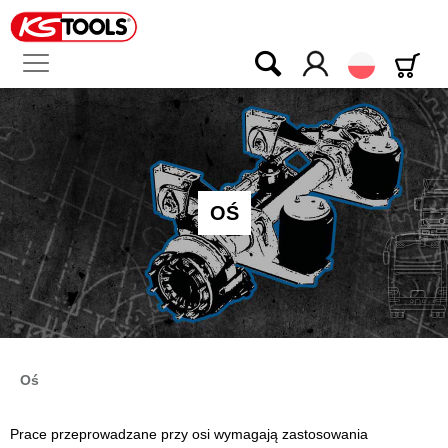
Polski
OŚ
Oś
Prace przeprowadzane przy osi wymagają zastosowania