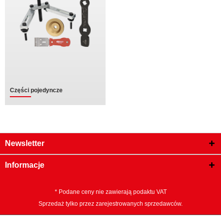
Części pojedyncze
Newsletter
Informacje
* Podane ceny nie zawierają podaktu VAT
Sprzedaż tylko przez zarejestrowanych sprzedawców.