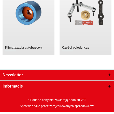
Klimatyzacja autobusowa
Części pojedyncze
Newsletter
Informacje
* Podane ceny nie zawierają podaktu VAT
Sprzedaż tylko przez zarejestrowanych sprzedawców.