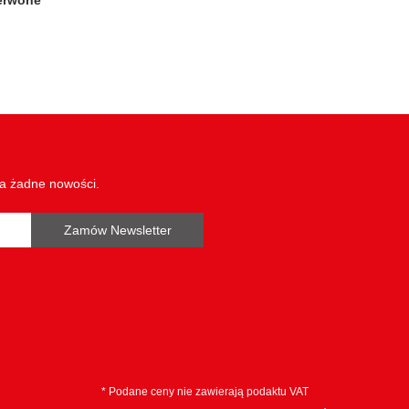
wa żadne nowości.
Zamów Newsletter
* Podane ceny nie zawierają podaktu VAT