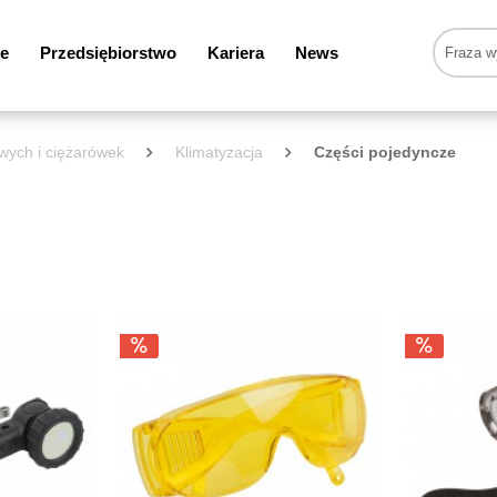
e
Przedsiębiorstwo
Kariera
News
wych i ciężarówek
Klimatyzacja
Części pojedyncze