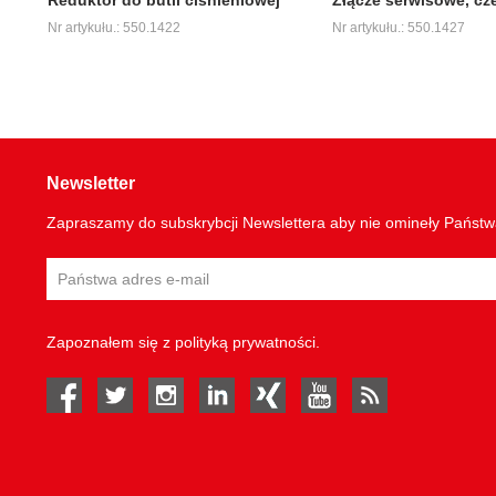
Nr artykułu.: 550.1422
Nr artykułu.: 550.1427
Newsletter
Zapraszamy do subskrybcji Newslettera aby nie omineły Państ
Zapoznałem się z
polityką prywatności
.
facebook
twitter
instagram
linked in
Xing
youtube
rss