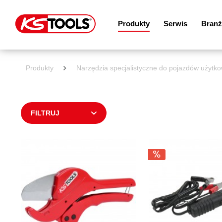
Produkty
Serwis
Branż
Produkty
Narzędzia specjalistyczne do pojazdów użytko
FILTRUJ