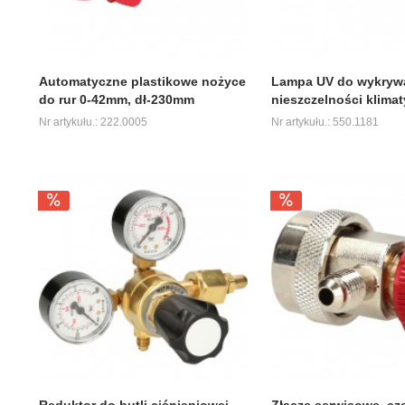
Automatyczne plastikowe nożyce
Lampa UV do wykryw
do rur 0-42mm, dł-230mm
nieszczelności klimat
Nr artykułu.: 222.0005
Nr artykułu.: 550.1181
Reduktor do butli ciśnieniowej
Złącze serwisowe, c