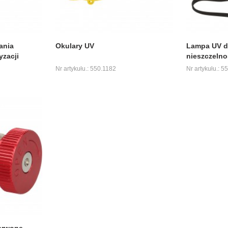
ania
Okulary UV
Lampa UV d
yzacji
nieszczelnoś
Nr artykułu.: 550.1182
Nr artykułu.: 5
zerwone