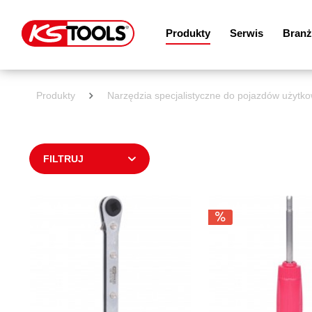
Produkty
Serwis
Branż
Produkty
Narzędzia specjalistyczne do pojazdów użytko
FILTRUJ