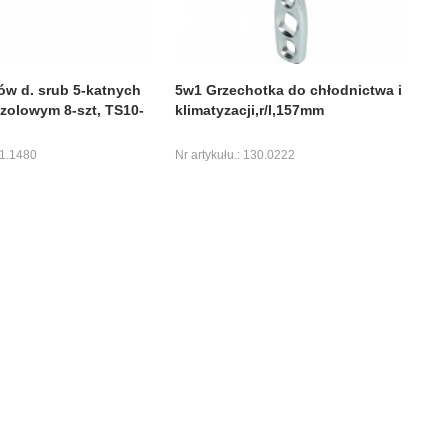
tów d. srub 5-katnych
5w1 Grzechotka do chłodnictwa i
zolowym 8-szt, TS10-
klimatyzacji,r/l,157mm
11.1480
Nr artykułu.: 130.0222