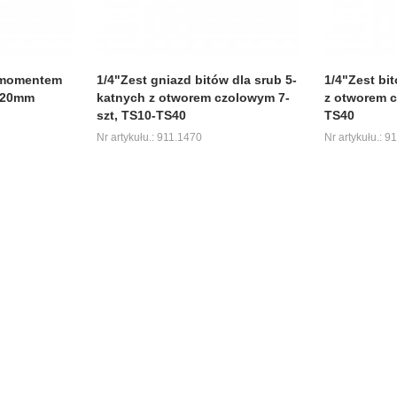
z momentem
1/4"Zest gniazd bitów dla srub 5-
1/4"Zest bi
120mm
katnych z otworem czolowym 7-
z otworem c
szt, TS10-TS40
TS40
Nr artykułu.: 911.1470
Nr artykułu.: 9