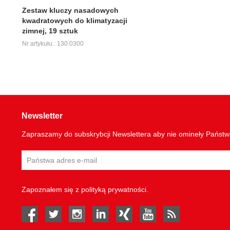
Zestaw kluczy nasadowych
kwadratowych do klimatyzacji
zimnej, 19 sztuk
Nr artykułu.: 130.0300
Newsletter
Zapraszamy do subskrybcji Newslettera aby nie omineły Państ
Zapoznałem się z
polityką prywatności
.
facebook
twitter
instagram
linked in
Xing
youtube
rss