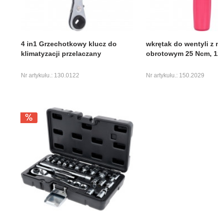
4 in1 Grzechotkowy klucz do
wkrętak do wentyli 
klimatyzacji przelaczany
obrotowym 25 Ncm, 
Nr artykułu.: 130.0122
Nr artykułu.: 150.2029