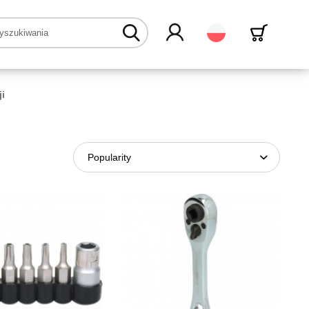
Polski
ji