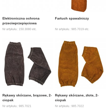
Elektroniczna ochrona
Fartuch spawalniczy
przeciwprzepięciowa
Nr artykułu.: 150.3080 etc.
Nr artykułu.: 985.7019 etc.
Rękawy skórzane, brązowe, 2-
Rękawy skórzane, złote, 2-
ciopak
ciopak
Nr artykułu.: 985.7021
Nr artykułu.: 985.7022