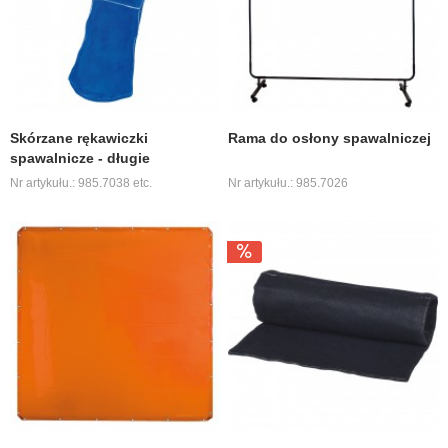
Skórzane rękawiczki
Rama do osłony spawalniczej
spawalnicze - długie
Nr artykułu.: 985.7038 etc.
Nr artykułu.: 985.7026