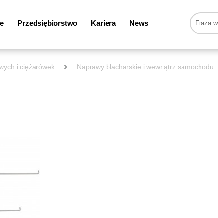
e
Przedsiębiorstwo
Kariera
News
wych i ciężarówek
Naprawy blacharskie i wewnątrz samochodu