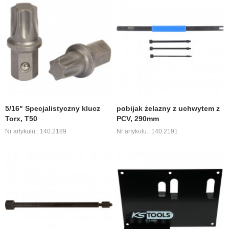
5/16" Specjalistyczny klucz
pobijak żelazny z uchwytem z
Torx, T50
PCV, 290mm
Nr artykułu.: 140.2189
Nr artykułu.: 140.2191