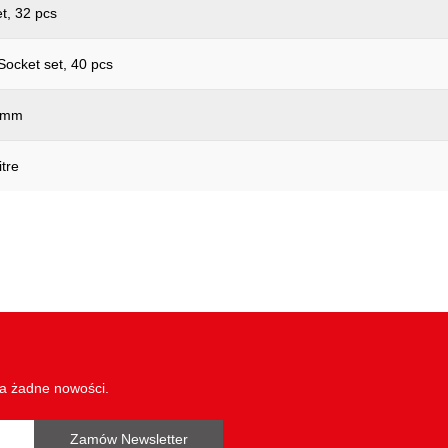
t, 32 pcs
ocket set, 40 pcs
0mm
tre
wa żadne nowości.
Zamów Newsletter