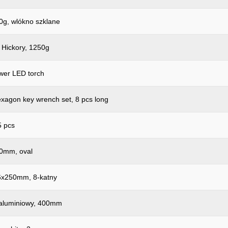
00g, wlókno szklane
 Hickory, 1250g
er LED torch
exagon key wrench set, 8 pcs long
5 pcs
50mm, oval
16x250mm, 8-katny
l aluminiowy, 400mm