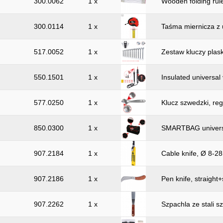
300.0062
1 x
Wooden folding rul
300.0114
1 x
Taśma miernicza z
517.0052
1 x
Zestaw kluczy pla
550.1501
1 x
Insulated universal 
577.0250
1 x
Klucz szwedzki, r
850.0300
1 x
SMARTBAG universa
907.2184
1 x
Cable knife, Ø 8-
907.2186
1 x
Pen knife, straight+
907.2262
1 x
Szpachla ze stali 