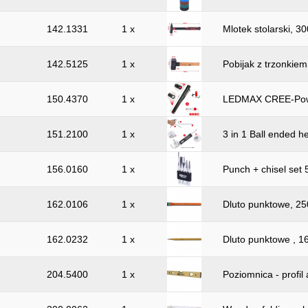
142.1331
1 x
Mlotek stolarski, 3
142.5125
1 x
Pobijak z trzonkiem
150.4370
1 x
LEDMAX CREE-Pow
151.2100
1 x
3 in 1 Ball ended h
156.0160
1 x
Punch + chisel set 
162.0106
1 x
Dluto punktowe, 2
162.0232
1 x
Dluto punktowe , 
204.5400
1 x
Poziomnica - profi