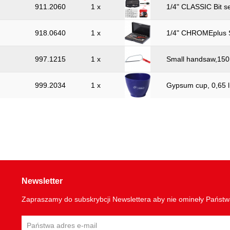
911.2060
1 x
1/4" CLASSIC Bit se
918.0640
1 x
1/4" CHROMEplus S
997.1215
1 x
Small handsaw,15
999.2034
1 x
Gypsum cup, 0,65 li
Newsletter
Zapraszamy do subskrybcji Newslettera aby nie omineły Państ