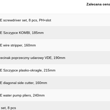
Zalecana cena
Waga w g:
Wysokość opakowania mm:
rewdriver set, 8 pcs, PH+slot
Zwroty nie są akceptowane:
części w zestawie:
 Szczypce KOMBI, 185mm
skład akumulatora:
ire stripper, 160mm
cinak poprzeczny udarowy VDE, 190mm
Szczypce plasko-okragle, 215mm
iagonal side cutter, 160mm
water pump pliers, 240mm
 set, 8 pcs