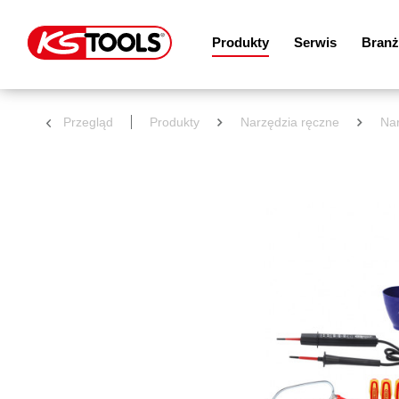
Produkty
Serwis
Branż
Przegląd
Produkty
Narzędzia ręczne
Nar