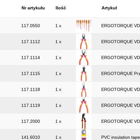
Nr artykułu
Ilość
Artykuł
117.0550
1 x
ERGOTORQUE VDE sc
117.1112
1 x
ERGOTORQUE VDE
117.1114
1 x
ERGOTORQUE VDE w
117.1115
1 x
ERGOTORQUE Prze
117.1118
1 x
ERGOTORQUE VDE 
117.1119
1 x
ERGOTORQUE VDE d
117.2000
1 x
ERGOTORQUE VDE 
141.6010
1 x
PVC insulation tape