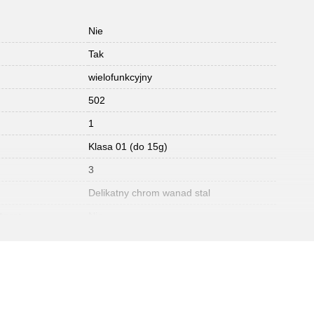
Nie
Tak
wielofunkcyjny
502
1
Klasa 01 (do 15g)
3
Delikatny chrom wanad stal
tora:
Nie
1,5
384
AAA
0.011