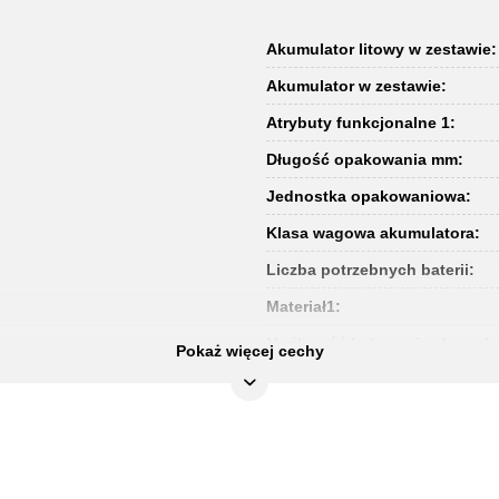
Akumulator litowy w zestawie:
Akumulator w zestawie:
Atrybuty funkcjonalne 1:
Długość opakowania mm:
Jednostka opakowaniowa:
Klasa wagowa akumulatora:
Liczba potrzebnych baterii:
Materiał1:
Możliwość ładowania akumula
Pokaż więcej cechy
Napięcie (V):
Szerokość opakowania mm:
Typ baterii:
Waga akumulatora [kg]: