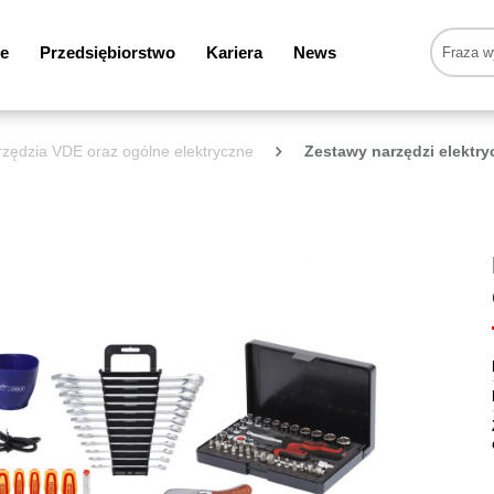
e
Przedsiębiorstwo
Kariera
News
zędzia VDE oraz ogólne elektryczne
Zestawy narzędzi elektr