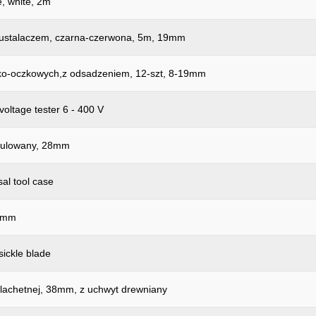
e, white, 2m
 ustalaczem, czarna-czerwona, 5m, 19mm
sko-oczkowych,z odsadzeniem, 12-szt, 8-19mm
voltage tester 6 - 400 V
egulowany, 28mm
l tool case
28mm
sickle blade
szlachetnej, 38mm, z uchwyt drewniany