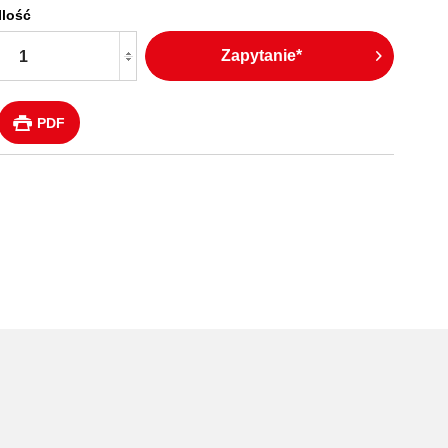
Ilość
Zapytanie*
PDF