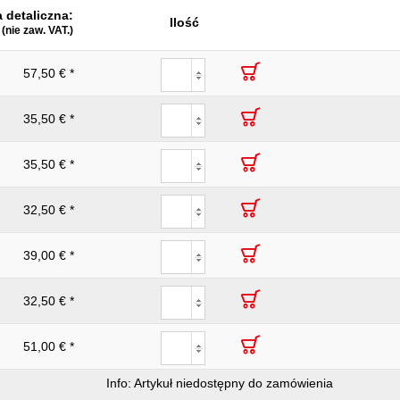
 detaliczna:
11210
Ilość
(nie zaw. VAT.)
244
57,50 € *
Tak
132
35,50 € *
alkaliczny mangan (alkaliczny)
35,50 € *
32,50 € *
39,00 € *
32,50 € *
51,00 € *
Info: Artykuł niedostępny do zamówienia