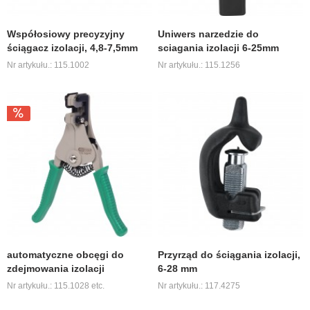
Współosiowy precyzyjny
Uniwers narzedzie do
ściągacz izolacji, 4,8-7,5mm
sciagania izolacji 6-25mm
Nr artykułu.: 115.1002
Nr artykułu.: 115.1256
automatyczne obcęgi do
Przyrząd do ściągania izolacji,
zdejmowania izolacji
6-28 mm
Nr artykułu.: 115.1028 etc.
Nr artykułu.: 117.4275