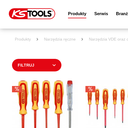
Produkty
Serwis
Branż
Produkty
Narzędzia ręczne
Narzędzia VDE oraz o
FILTRUJ