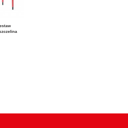
estaw
szczelina