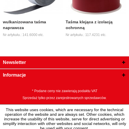
wulkanizowana taśma
Taśma klejąca z izolacją
naprawcza
ochronną
Nr artykułu.: 141.6000 etc.
Nr artykułu.: 117.4231 etc.
Newsletter
Informacje
* Podane ceny nie zawierają podaktu VAT
Sprzedaż tylko przez zarejestrowanych sprzedawców.
This website uses cookies, which are necessary for the technical
operation of the website and are always set. Other cookies, which
increase the usability of this website, serve for direct advertising or
simplify interaction with other websites and social networks, will only
be used with your consent.