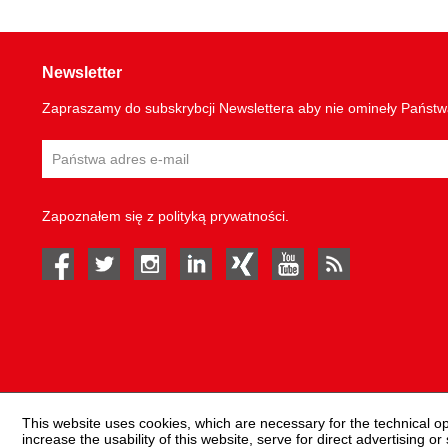
Newsletter
Zapraszamy do subskrybcji Newslettera aby nie omineły Państ
Zapoznałem się z
polityką prywatności
.
facebook
twitter
instagram
linked in
Xing
youtube
rss
This website uses cookies, which are necessary for the technical o
increase the usability of this website, serve for direct advertising or