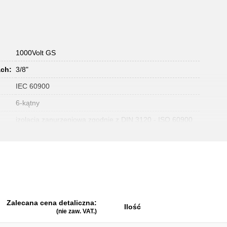
1000Volt GS
ch:
3/8"
IEC 60900
6-kątny
izolacja zanurzeniowa zgodnie z DIN 3120 - ISO 60900
Zalecana cena detaliczna:
Ilość
(nie zaw. VAT.)