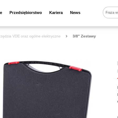
e
Przedsiębiorstwo
Kariera
News
zędzia VDE oraz ogólne elektryczne
3/8" Zestawy