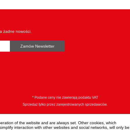
wa żadne nowości.
Zamów Newsletter
* Podane ceny nie zawierają podaktu VAT
Sprzedaż tylko przez zarejestrowanych sprzedawców.
peration of the website and are always set. Other cookies, which
 simplify interaction with other websites and social networks, will only be