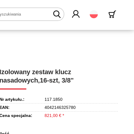
Polski
Izolowany zestaw klucz
nasadowych,16-szt, 3/8"
Nr artykułu.:
117.1850
EAN:
4042146325780
Cena specjalna:
821,00 € *
Ilość