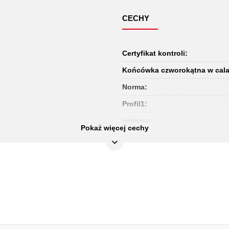
CECHY
Certyfikat kontroli:
Końcówka czworokątna w cala
Norma:
Profil1:
izolacja:
Pokaż więcej cechy