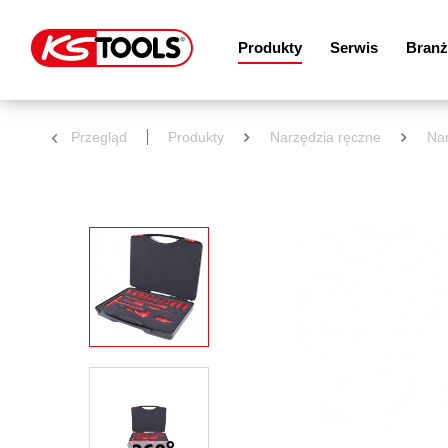
Produkty
Serwis
Branż
Przegląd
Produkty
Narzędzia ręczne
Nar