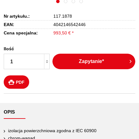
Nr artykułu.:
117.1878
EAN:
4042146542446
Cena specjalna:
993,50 € *
Ilość
Zapytanie*
PDF
OPIS
izolacja powierzchniowa zgodna z IEC 60900
chrom-wanad