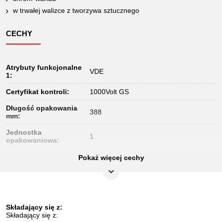
w trwałej walizce z tworzywa sztucznego
CECHY
Atrybuty funkcjonalne
VDE
1:
Certyfikat kontroli:
1000Volt GS
Długość opakowania
388
mm:
Jednostka
1
opakowaniowa:
Końcówka czworokątna
Pokaż więcej cechy
1/4"
w calach:
Materiał1:
specjalna stal do narzędzi
Norma:
IEC 60900
Składający się z:
Profil1:
6-kątny
Składający się z: