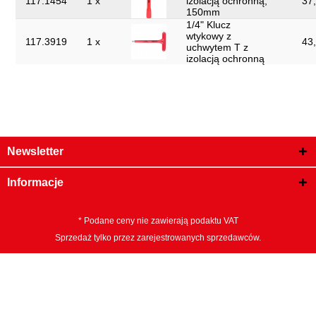
117.1454
1 x
izolacją ochronną,
37,
150mm
1/4" Klucz
wtykowy z
117.3919
1 x
43,
uchwytem T z
izolacją ochronną
Newsletter
Informacje
* Podane ceny nie zawierają podaktu VAT
Sprzedaż tylko przez zarejestrowanych sprzedawców.