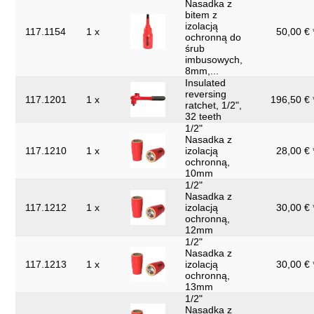
Nasadka z
bitem z
izolacją
117.1154
1 x
50,00 € 
ochronną do
śrub
imbusowych,
8mm,...
Insulated
reversing
117.1201
1 x
196,50 € 
ratchet, 1/2",
32 teeth
1/2"
Nasadka z
117.1210
1 x
izolacją
28,00 € 
ochronną,
10mm
1/2"
Nasadka z
117.1212
1 x
izolacją
30,00 € 
ochronną,
12mm
1/2"
Nasadka z
117.1213
1 x
izolacją
30,00 € 
ochronną,
13mm
1/2"
Nasadka z