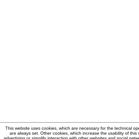
This website uses cookies, which are necessary for the technical op
are always set. Other cookies, which increase the usability of this 
advertising or simplify interaction with other websites and social netw