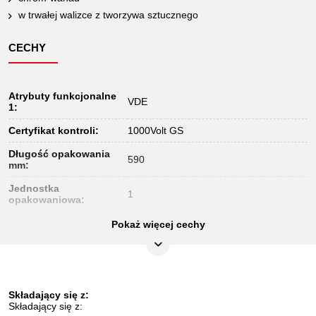
w trwałej walizce z tworzywa sztucznego
CECHY
Atrybuty funkcjonalne
VDE
1:
Certyfikat kontroli:
1000Volt GS
Długość opakowania
590
mm:
Jednostka
1
opakowaniowa:
Końcówka czworokątna
Pokaż więcej cechy
1/2"
w calach:
Materiał1:
specjalna stal do narzędzi
Norma:
IEC 60900
Składający się z:
Profil1:
6-kątny
Składający się z: