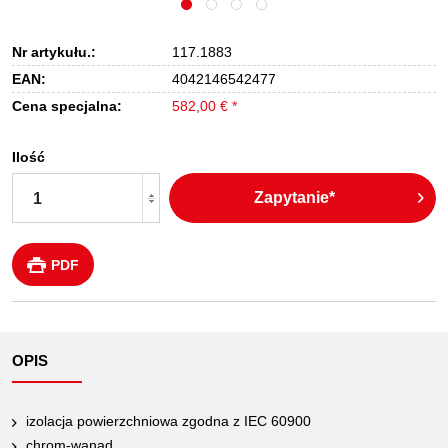
Nr artykułu.:
117.1883
EAN:
4042146542477
Cena specjalna:
582,00 € *
Ilość
Zapytanie*
PDF
OPIS
izolacja powierzchniowa zgodna z IEC 60900
chrom-wanad