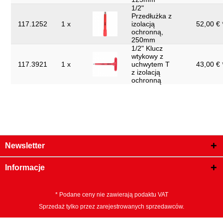
1/2"
Przedłużka z
117.1252
1 x
izolacją
52,00 € 
ochronną,
250mm
1/2" Klucz
wtykowy z
117.3921
1 x
uchwytem T
43,00 € 
z izolacją
ochronną
Newsletter
Informacje
* Podane ceny nie zawierają podaktu VAT
Sprzedaż tylko przez zarejestrowanych sprzedawców.