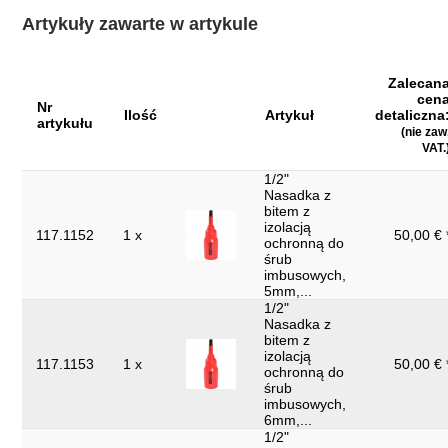
Szerokość opakowania
Artykuły zawarte w artykule
390
mm:
Waga w g:
3986
Zalecan
Wysokość opakowania
cen
220
Nr
mm:
Ilość
Artykuł
detaliczna
artykułu
(nie zaw
Zwroty nie są
VAT.
Tak
akceptowane:
1/2"
Nasadka z
Ząb:
32
bitem z
izolacją
części w zestawie:
15
117.1152
1 x
50,00 € 
ochronną do
śrub
izolacja zanurzeniowa zgodnie z DIN
izolacja:
imbusowych,
3120 - ISO 60900
5mm,...
1/2"
Nasadka z
bitem z
izolacją
117.1153
1 x
50,00 € 
ochronną do
śrub
imbusowych,
6mm,...
1/2"