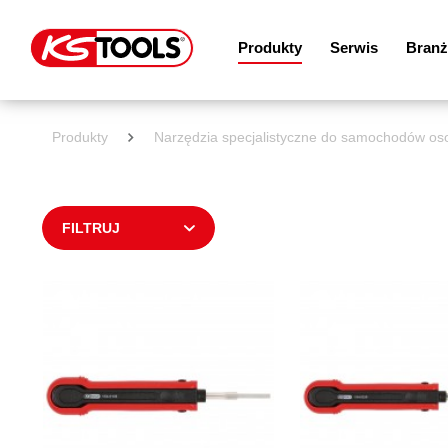
Produkty
Serwis
Branż
Produkty
Narzędzia specjalistyczne do samochodów o
FILTRUJ