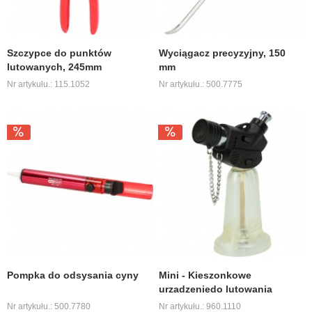
Szczypce do punktów
Wyciągacz precyzyjny, 150
lutowanych, 245mm
mm
Nr artykułu.: 115.1052
Nr artykułu.: 500.7775
Pompka do odsysania cyny
Mini - Kieszonkowe
urzadzeniedo lutowania
Nr artykułu.: 500.7780
Nr artykułu.: 960.1110