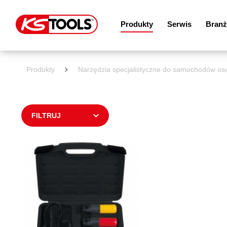
Produkty
Serwis
Branż
Produkty
Narzędzia specjalistyczne do samochodów o
FILTRUJ