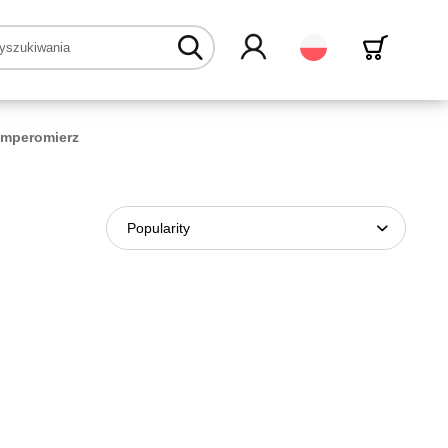
Polski
amperomierz