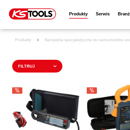
Produkty
Serwis
Branż
Produkty
Narzędzia specjalistyczne do samochodów o
FILTRUJ