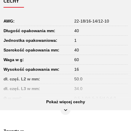
CECHY
AWG:
22-18/16-14/12-10
Długość opakowania mm:
40
Jednostka opakowaniowa:
1
Szerokość opakowania mm:
40
Waga w g:
60
Wysokość opakowania mm:
16
dł. częś. L2 w mm:
50.0
dł. częś. L3 w mm:
34.0
Ø w mm²:
0,5-1,0/1,5-2,5/4,0-6,0
Pokaż więcej cechy