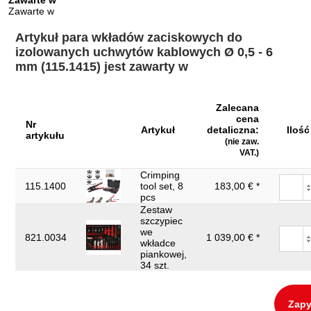
Zawarte w
Zawarte w
Artykuł para wkładów zaciskowych do
izolowanych uchwytów kablowych Ø 0,5 - 6
mm (115.1415) jest zawarty w
Zalecana
cena
Nr
Artykuł
detaliczna:
Ilość
artykułu
(nie zaw.
VAT.)
Crimping
115.1400
tool set, 8
183,00 € *
pcs
Zestaw
szczypiec
we
821.0034
1 039,00 € *
wkładce
piankowej,
34 szt.
Zapy