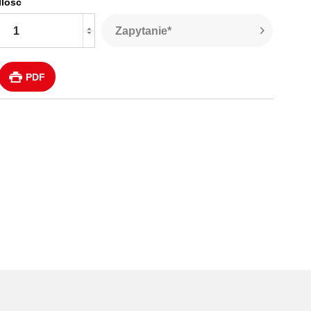
Ilość
Zapytanie*
PDF