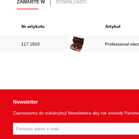
ZAWARTE W
DOWNLOADS
Nr artykułu
Artykuł
117.1810
Professional elect
Newsletter
Zapraszamy do subskrybcji Newslettera aby nie omineły Państ