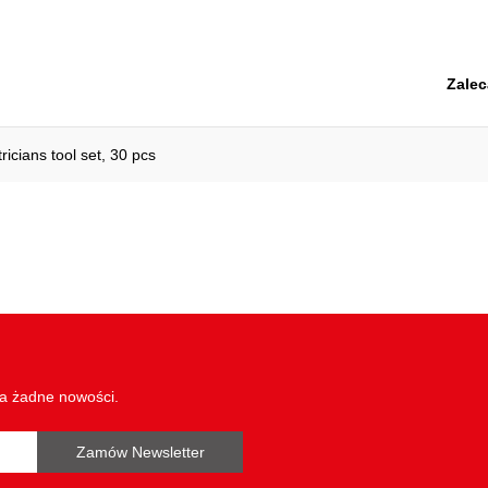
Zalec
ricians tool set, 30 pcs
wa żadne nowości.
Zamów Newsletter