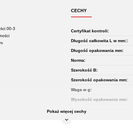
CECHY
ści 00-3
Certyfikat kontroli:
ności
Długość całkowita L w mm::
ym
Długość opakowania mm:
Norma:
Szerokość B:
Szerokość opakowania mm:
Waga w g:
Wysokość opakowania mm:
Zwroty nie są akceptowane:
Pokaż więcej cechy