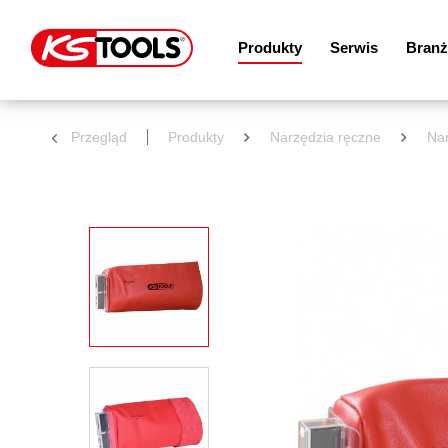
Produkty
Serwis
Branż
Przegląd
Produkty
Narzędzia ręczne
Nar