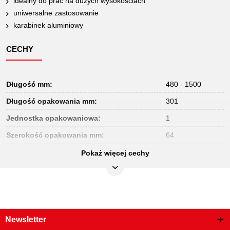
idealny do prac na dużych wysokościach
uniwersalne zastosowanie
karabinek aluminiowy
CECHY
Długość mm:
480 - 1500
Długość opakowania mm:
301
Jednostka opakowaniowa:
1
Szerokość opakowania mm:
64
Waga w g:
50
Pokaż więcej cechy
Wysokość opakowania mm:
36
Newsletter