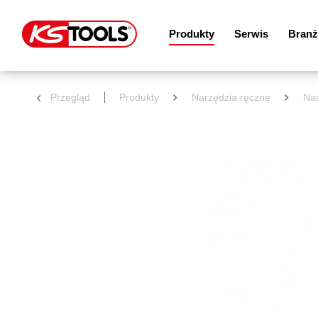
Produkty
Serwis
Branż
Przegląd
Produkty
Narzędzia ręczne
Nar