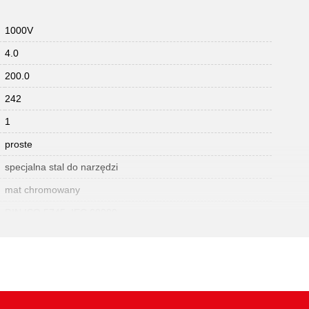
1000V
4.0
200.0
242
1
proste
specjalna stal do narzędzi
mat chromowany
DIN ISO 5745, IEC 60900
374
uchwyt izolowany zanurzeniowo
230
9.5