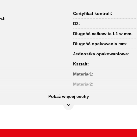
Certyfikat kontroli:
ych
D2:
Długość całkowita L1 w mm:
Długość opakowania mm:
Jednostka opakowaniowa:
Kształt:
Materiał1:
Materiał2:
Norma:
Pokaż więcej cechy
Szerokość opakowania mm:
Uchwyt:
Waga w g:
Wysokość głowicy (A1):