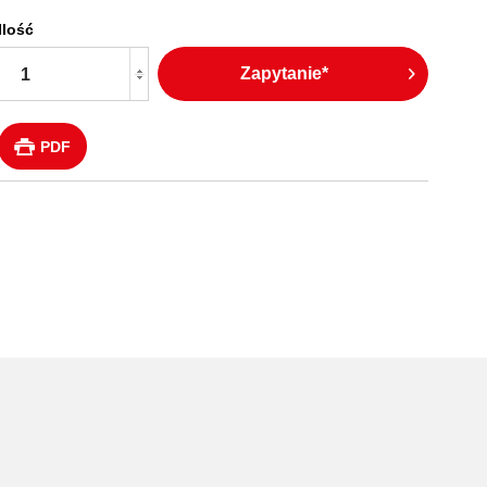
Ilość
Zapytanie*
PDF