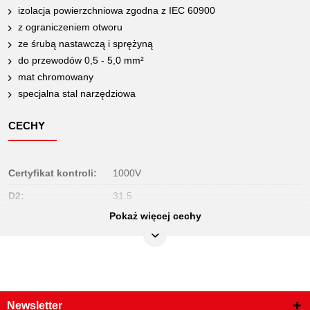
izolacja powierzchniowa zgodna z IEC 60900
z ograniczeniem otworu
ze śrubą nastawczą i sprężyną
do przewodów 0,5 - 5,0 mm²
mat chromowany
specjalna stal narzędziowa
CECHY
Certyfikat kontroli:
1000V
D2:
31.5
Pokaż więcej cechy
Długość całkowita L1
160.0
w mm:
Długość opakowania
193
mm:
Jednostka
1
opakowaniowa:
Newsletter