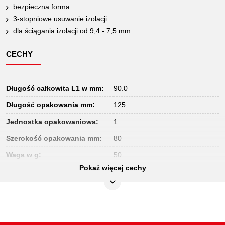
bezpieczna forma
3-stopniowe usuwanie izolacji
dla ściągania izolacji od 9,4 - 7,5 mm
CECHY
Długość całkowita L1 w mm:
90.0
Długość opakowania mm:
125
Jednostka opakowaniowa:
1
Szerokość opakowania mm:
80
Waga w g:
50
Pokaż więcej cechy
Wysokość opakowania mm:
35
dodatkowe wyposażenie:
z przecinakiem do przewodów
dł. częś. L2 w mm:
18.0
Ø w mm²:
7,5