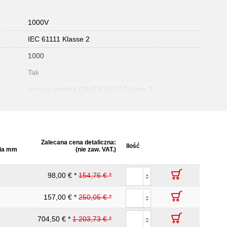
1000V
IEC 61111 Klasse 2
1000
Tak
izolacja według DIN EN 611112 klasa 2
ć
Zalecana cena detaliczna:
Ilość
ia mm
(nie zaw. VAT.)
98,00 € *
154,76 € *
157,00 € *
250,05 € *
704,50 € *
1 203,73 € *