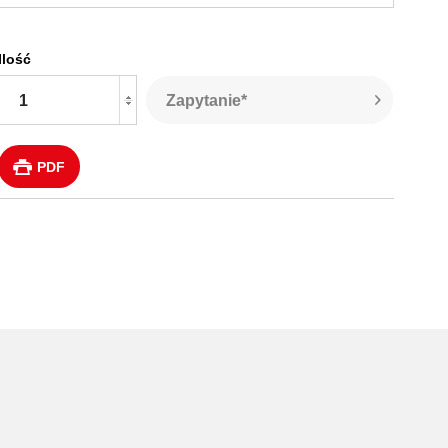
Ilość
Zapytanie*
PDF