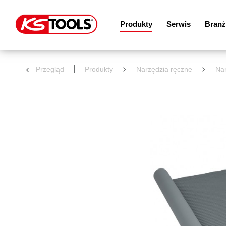
Produkty
Serwis
Branż
Przegląd
Produkty
Narzędzia ręczne
Nar