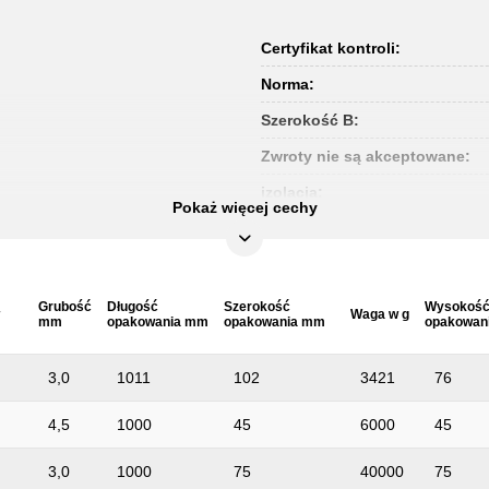
Certyfikat kontroli:
Norma:
Szerokość B:
Zwroty nie są akceptowane:
izolacja:
Pokaż więcej cechy
Grubość
Długość
Szerokość
Wysokoś
Waga w g
mm
opakowania mm
opakowania mm
opakowan
3,0
1011
102
3421
76
4,5
1000
45
6000
45
3,0
1000
75
40000
75