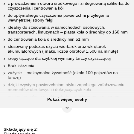
z prowadzeniem otworu środkowego i zintegrowaną szlifierką do
czyszczenia i centrowania kół
do optymalnego czyszczenia powierzchni przylegania
wewnętrznej strony felgi
idealny do stosowania w samochodach osobowych,
transporterach, limuzynach – piasta koła o średnicy do 160 mm
do centrowania koła o średnicy min 51 mm
stosowany podczas użycia wiertarek oraz wkrętarek
akumulatorowych ( maks. liczba obrotów 1.500 na minutę)
rzepy łączące dla szybkiej wymiany tarczy czyszczącej
Brak iskrzenia
zużycie – maksymalna żywotność (około 100 pojazdów na
tarczę)
dzięki czystym powierzchniom styku zapobiega zafałszowaniu
momentów obrotowych i dokręcających koła
minimalne pylenie dzięki materiałowi ściernemu z otwartymi
Pokaż więcej cechy
porami
dostawa nie obejmuje płytki ściernej
CECHY
Składający się z: