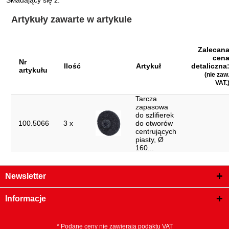
Składający się z:
Atrybuty funkcjonalne 1:
mało iskrzący
Artykuły zawarte w artykule
Jednostka opakowaniowa:
1
Rpm maks.:
1500
Zalecan
cen
Nr
Waga w g:
Ilość
600
Artykuł
detaliczna
artykułu
(nie zaw
Wydajność:
100 pojazdów na tarczę
VAT.
Tarcza
części w zestawie:
3
zapasowa
do szlifierek
Średnica w mm:
160
100.5066
3 x
do otworów
centrujących
Średnica wewnętrzna w mm:
50
piasty, Ø
160...
Newsletter
Informacje
* Podane ceny nie zawierają podaktu VAT