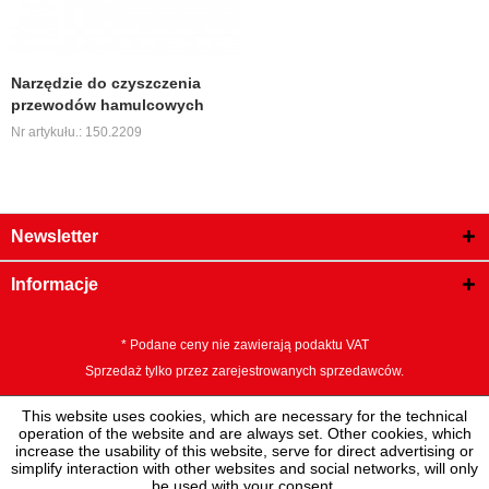
Narzędzie do czyszczenia
przewodów hamulcowych
Nr artykułu.: 150.2209
Newsletter
Informacje
* Podane ceny nie zawierają podaktu VAT
Sprzedaż tylko przez zarejestrowanych sprzedawców.
This website uses cookies, which are necessary for the technical
operation of the website and are always set. Other cookies, which
increase the usability of this website, serve for direct advertising or
simplify interaction with other websites and social networks, will only
be used with your consent.