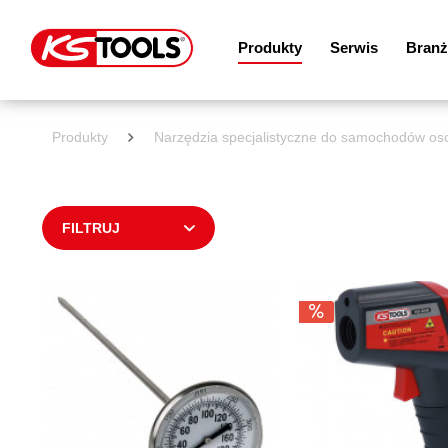
Produkty
Serwis
Branż
Produkty
Narzędzia specjalistyczne do samochodów o
FILTRUJ