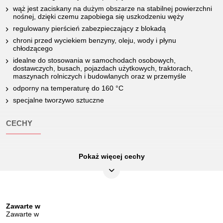
wąż jest zaciskany na dużym obszarze na stabilnej powierzchni
nośnej, dzięki czemu zapobiega się uszkodzeniu węży
regulowany pierścień zabezpieczający z blokadą
chroni przed wyciekiem benzyny, oleju, wody i płynu
chłodzącego
idealne do stosowania w samochodach osobowych,
dostawczych, busach, pojazdach użytkowych, traktorach,
maszynach rolniczych i budowlanych oraz w przemyśle
odporny na temperaturę do 160 °C
specjalne tworzywo sztuczne
CECHY
Pokaż więcej cechy
Atrybuty funkcjonalne 1:
blokowany
Długość całkowita L w mm::
250.0
Długość opakowania mm:
316
Zawarte w
Jednostka opakowaniowa:
1
Zawarte w