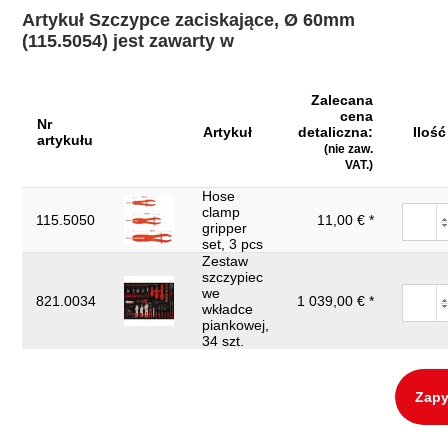
Materiał1:
tworzywo sztuczne
Artykuł Szczypce zaciskające, Ø 60mm
Szerokość opakowania mm:
114
(115.5054) jest zawarty w
Waga w g:
160
Wysokość opakowania mm:
35
Zalecana
cena
Nr
Średnica zewnętrzna węża mm:
Artykuł
60,0
detaliczna:
Ilość
artykułu
(nie zaw.
VAT.)
Hose
clamp
115.5050
11,00 € *
gripper
set, 3 pcs
Zestaw
szczypiec
we
821.0034
1 039,00 € *
wkładce
piankowej,
34 szt.
Zapy