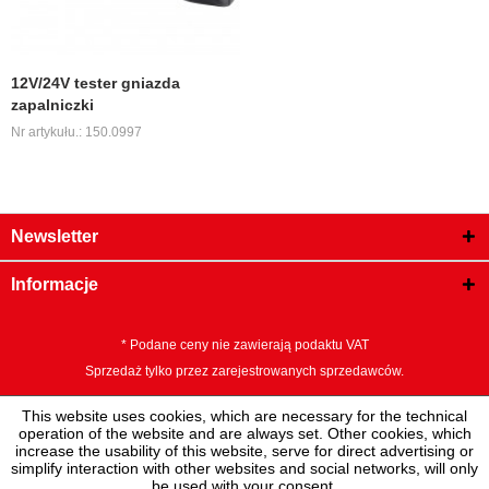
12V/24V tester gniazda
zapalniczki
Nr artykułu.: 150.0997
Newsletter
Informacje
* Podane ceny nie zawierają podaktu VAT
Sprzedaż tylko przez zarejestrowanych sprzedawców.
This website uses cookies, which are necessary for the technical
operation of the website and are always set. Other cookies, which
increase the usability of this website, serve for direct advertising or
simplify interaction with other websites and social networks, will only
be used with your consent.