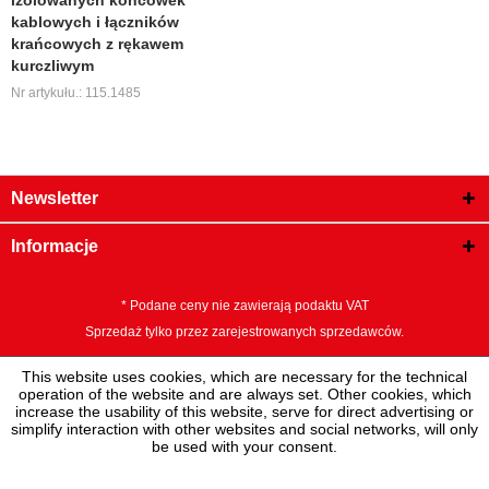
izolowanych końcówek
kablowych i łączników
krańcowych z rękawem
kurczliwym
Nr artykułu.: 115.1485
Newsletter
Informacje
* Podane ceny nie zawierają podaktu VAT
Sprzedaż tylko przez zarejestrowanych sprzedawców.
This website uses cookies, which are necessary for the technical
operation of the website and are always set. Other cookies, which
increase the usability of this website, serve for direct advertising or
simplify interaction with other websites and social networks, will only
be used with your consent.