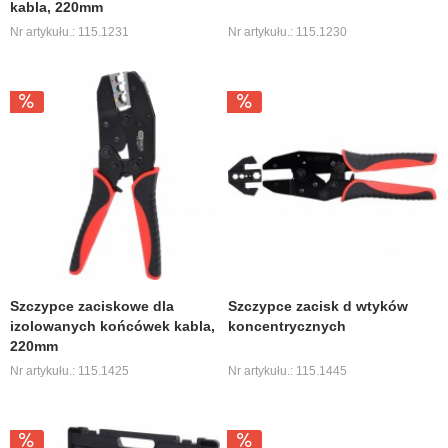
kabla, 220mm
Nr artykułu.: 115.1231
Nr artykułu.: 115.1230
Szczypce zaciskowe dla
Szczypce zacisk d wtyków
izolowanych końcówek kabla,
koncentrycznych
220mm
Nr artykułu.: 115.1425
Nr artykułu.: 115.1445